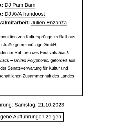
k:
DJ Pam Bam
k:
DJ AVA Irandoost
valmitarbeit:
Julien Enzanza
roduktion von Kultursprünge im Ballhaus
straße gemeinnützige GmbH,
nden im Rahmen des Festivals
Black
Black – United Polyphonic,
gefördert aus
 der Senatsverwaltung für Kultur und
schaftlichen Zusammenhalt des Landes
hrung: Samstag, 21.10.2023
gene Aufführungen zeigen