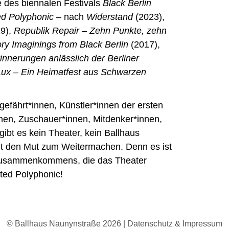
e des biennalen Festivals
Black Berlin
ed Polyphonic
– nach
Widerstand
(2023),
9),
Republik Repair – Zehn Punkte, zehn
ry Imaginings from Black Berlin
(2017),
nnerungen anlässlich der Berliner
Lux – Ein Heimatfest aus Schwarzen
gefährt*innen, Künstler*innen der ersten
nen, Zuschauer*innen, Mitdenker*innen,
gibt es kein Theater, kein Ballhaus
ht den Mut zum Weitermachen. Denn es ist
 Zusammenkommens, die das Theater
ited Polyphonic!
© Ballhaus Naunynstraße 2026 |
Datenschutz & Impressum