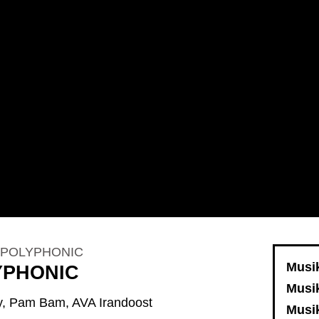
D POLYPHONIC
Musi
YPHONIC
Musi
ly, Pam Bam, AVA Irandoost
Musi