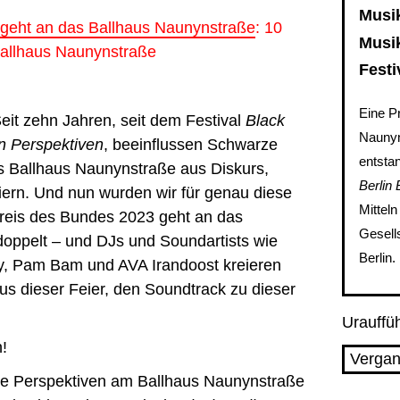
Musi
 geht an das Ballhaus Naunynstraße
: 10
Musi
allhaus Naunynstraße
Festi
Eine P
Seit zehn Jahren, seit dem Festival
Black
Naunyn
n Perspektiven
, beeinflussen Schwarze
entsta
 Ballhaus Naunynstraße aus Diskurs,
Berlin 
feiern. Und nun wurden wir für genau diese
Mitteln
preis des Bundes 2023 geht an das
Gesell
doppelt – und DJs und Soundartists wie
Berlin.
ly, Pam Bam und AVA Irandoost kreieren
s dieser Feier, den Soundtrack zu dieser
Urauffü
h!
Vergan
e Perspektiven am Ballhaus Naunynstraße